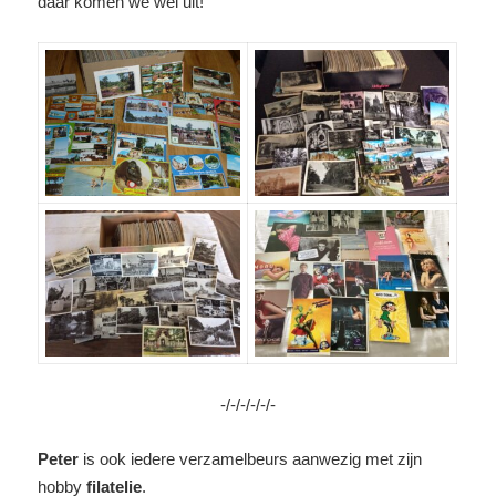
daar komen we wel uit!
-/-/-/-/-/-
Peter
is ook iedere verzamelbeurs aanwezig met zijn
hobby
filatelie
.