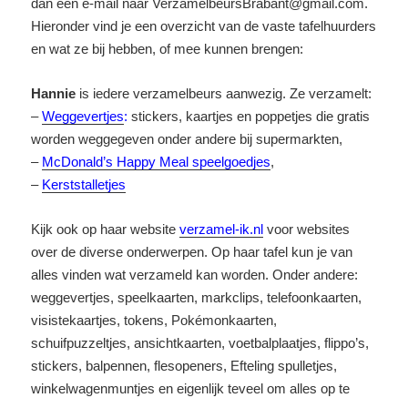
dan een e-mail naar VerzamelbeursBrabant@gmail.com.
Hieronder vind je een overzicht van de vaste tafelhuurders
en wat ze bij hebben, of mee kunnen brengen:
Hannie
is iedere verzamelbeurs aanwezig. Ze verzamelt:
–
Weggevertjes
:
stickers, kaartjes en poppetjes die gratis
worden weggegeven onder andere bij supermarkten,
–
McDonald’s Happy Meal speelgoedjes
,
–
Kerststalletjes
Kijk ook op haar website
verzamel-ik.nl
voor websites
over de diverse onderwerpen. Op haar tafel kun je van
alles vinden wat verzameld kan worden. Onder andere:
weggevertjes, speelkaarten, markclips, telefoonkaarten,
visistekaartjes, tokens, Pokémonkaarten,
schuifpuzzeltjes, ansichtkaarten, voetbalplaatjes, flippo’s,
stickers, balpennen, flesopeners, Efteling spulletjes,
winkelwagenmuntjes en eigenlijk teveel om alles op te